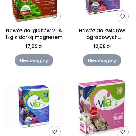
Nawóz do iglaków VILA
Nawóz do kwiatów
1kg z siarką magnezem
ogrodowych
balkonowych
17,89 zł
12,98 zł
kwitnących 1 kg VILA
Niedostępny
Niedostępny