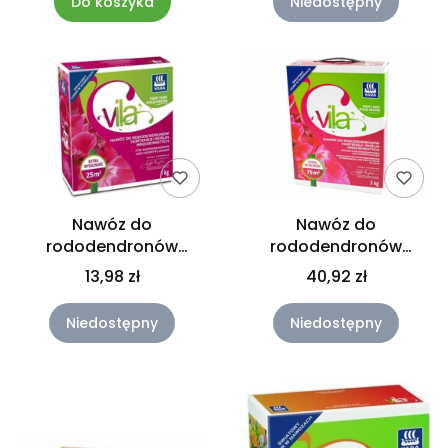
Do koszyka
Niedostępny
Nawóz do
Nawóz do
rododendronów
rododendronów
hortensji wrzosów 1kg
hortensji wrzosów 3KG
13,98 zł
40,92 zł
VILA
Niedostępny
Niedostępny