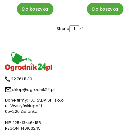
Do koszyka
Do koszyka
Strona
z 1
22 761 11 30
sklep@ogrodnik24.pl
Dane firmy: FLORADA SP. z o.o.
ul. Wyszyńskiego 11
05-220 Zielonka
NIP: 125-13-46-185
REGON: 140163245