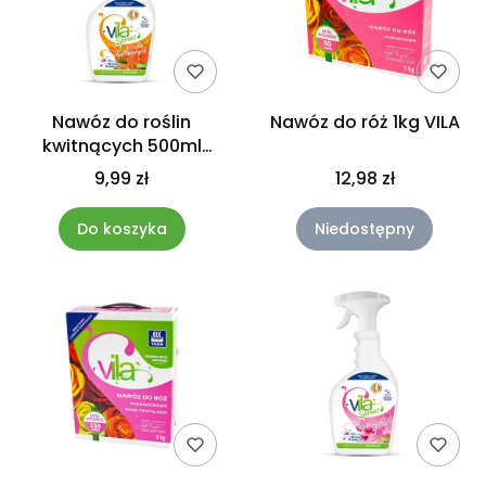
Nawóz do roślin
Nawóz do róż 1kg VILA
kwitnących 500ml
spray mgiełka 2w1 Vila
9,99 zł
12,98 zł
Do koszyka
Niedostępny