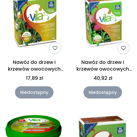
Nawóz do drzew i
Nawóz do drzew i
krzewów owocowych
krzewów owocowych
1kg VILA
3KG VILA W-WA
17,89 zł
40,92 zł
Niedostępny
Niedostępny