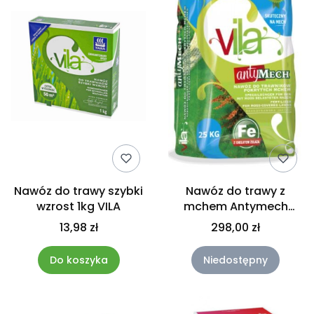
Nawóz do trawy szybki
Nawóz do trawy z
wzrost 1kg VILA
mchem Antymech
25kg Vila na 1250m2
13,98 zł
298,00 zł
Do koszyka
Niedostępny