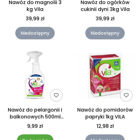
Nawóz do magnolii 3
Nawóz do ogórków
kg Vila
cukinii dyni 3kg Vila
39,99 zł
39,99 zł
Niedostępny
Niedostępny
Nawóz do pelargonii i
Nawóz do pomidorów
balkonowych 500ml
papryki 1kg VILA
spray mgiełka 2w1 Vila
9,99 zł
12,98 zł