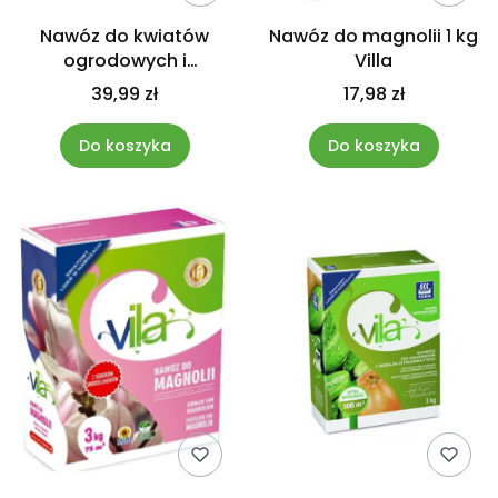
Nawóz do kwiatów
Nawóz do magnolii 1 kg
ogrodowych i
Villa
balkonowych
39,99 zł
17,98 zł
kwitnących 3kg VILA
Do koszyka
Do koszyka