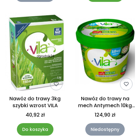
Nawóz do trawy 3kg
Nawóz do trawy na
szybki wzrost VILA
mech Antymech 10kg
Vila
40,92 zł
124,90 zł
Do koszyka
Niedostępny