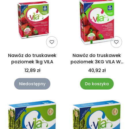
Nawóz do truskawek
Nawóz do truskawek
poziomek 1kg VILA
poziomek 3KG VILA W-
WA
12,89 zł
40,92 zł
Niedostępny
Do koszyka