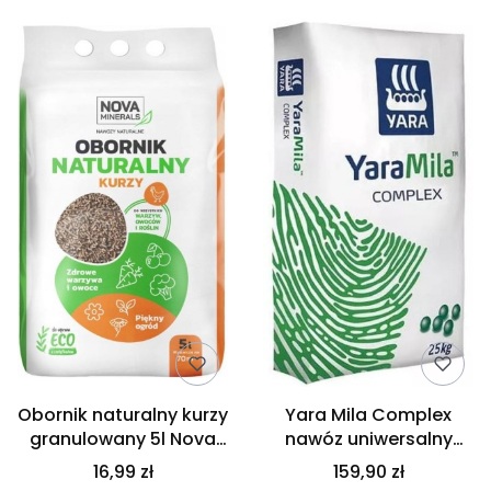
Obornik naturalny kurzy
Yara Mila Complex
granulowany 5l Nova
nawóz uniwersalny
Minerals
25kg
16,99 zł
159,90 zł