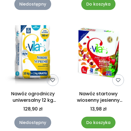
Niedostępny
Do koszyka
Nawóz ogrodniczy
Nawóz startowy
uniwersalny 12 kg
wiosenny jesienny
nordic supreme VILA
drzewa krzewy liściaste
128,90 zł
13,98 zł
1KG VILA
Niedostępny
Do koszyka