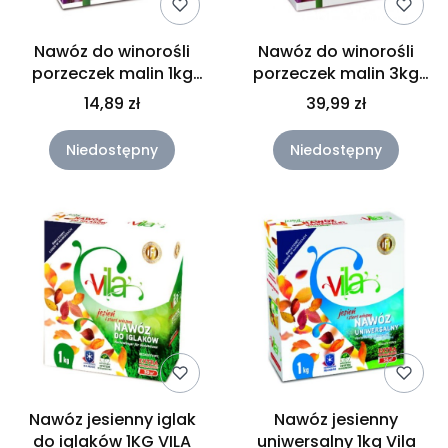
Nawóz do winorośli
Nawóz do winorośli
porzeczek malin 1kg
porzeczek malin 3kg
VILA
VILA
14,89 zł
39,99 zł
Niedostępny
Niedostępny
Nawóz jesienny iglak
Nawóz jesienny
do iglaków 1KG VILA
uniwersalny 1kg Vila