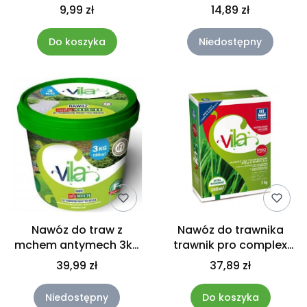
mgiełka 2w1 Vila
Villa
9,99 zł
14,89 zł
Do koszyka
Niedostępny
Nawóz do traw z
Nawóz do trawnika
mchem antymech 3kg
trawnik pro complex
Vila
3KG VILA W-WA
39,99 zł
37,89 zł
Niedostępny
Do koszyka