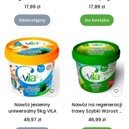
17,89 zł
17,89 zł
Niedostępny
Do koszyka
Nawóz jesienny
Nawóz na regeneracji
uniwersalny 5kg VILA
trawy Szybki Wzrost 5
kg Vila
49,97 zł
46,99 zł