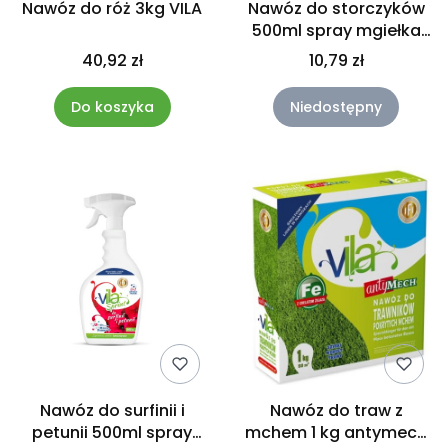
Nawóz do róż 3kg VILA
Nawóz do storczyków
500ml spray mgiełka
2w1 Vila
40,92 zł
10,79 zł
Do koszyka
Niedostępny
Nawóz do surfinii i
Nawóz do traw z
petunii 500ml spray
mchem 1 kg antymech