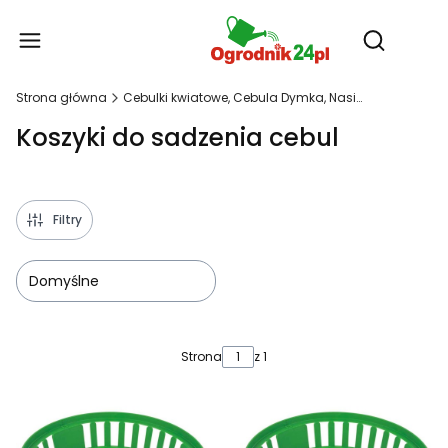
Produ
Otwórz wy
Strona główna
Cebulki kwiatowe, Cebula Dymka, Nasiona
Koszyki do sadzenia cebul
Filtry
Domyślne
Lista produktów
Strona
z 1