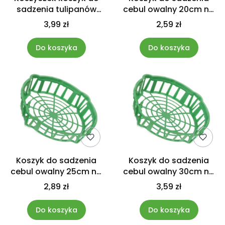
sadzenia tulipanów
cebul owalny 20cm na
cebul okrągły 30cm
tulipany krokusy
3,99 zł
2,59 zł
Do koszyka
Do koszyka
Koszyk do sadzenia
Koszyk do sadzenia
cebul owalny 25cm na
cebul owalny 30cm na
tulipany krokusy
tulipany krokusy
2,89 zł
3,59 zł
Do koszyka
Do koszyka