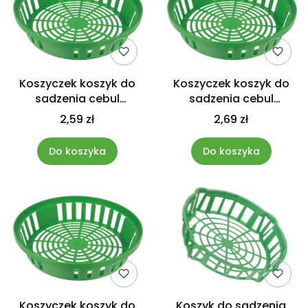
Koszyczek koszyk do
Koszyczek koszyk do
sadzenia cebul
sadzenia cebul
tulipanów cebul
tulipanów cebul
2,59 zł
2,69 zł
okrągły 18cm
okrągły 23cm
Do koszyka
Do koszyka
Koszyczek koszyk do
Koszyk do sadzenia