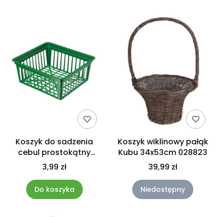
Koszyk do sadzenia
Koszyk wiklinowy pałąk
cebul prostokątny
Kubu 34x53cm 028823
25x28cm na tulipany
3,99 zł
39,99 zł
krokusy narcyzy
mieczyki
Do koszyka
Niedostępny