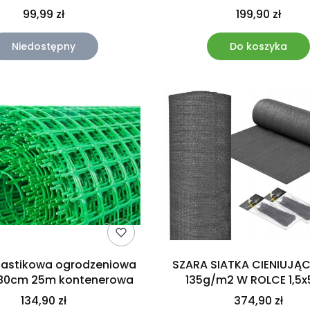
99,99 zł
199,90 zł
Niedostępny
Do koszyka
plastikowa ogrodzeniowa
SZARA SIATKA CIENIUJĄ
 80cm 25m kontenerowa
135g/m2 W ROLCE 1,5
CO13515050GY
134,90 zł
374,90 zł