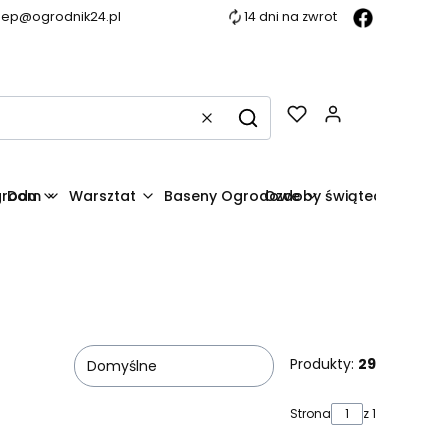
lep@ogrodnik24.pl
14 dni na zwrot
Produkty w k
Wyczyść
Szukaj
grodu
Dom
Warsztat
Baseny Ogrodowe
Ozdoby świąteczne
Produkty:
29
Domyślne
Strona
z 1