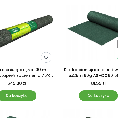
 cieniująca 1,5 x 100 m
Siatka cieniująca cienió
 stopień zacienienia 75%
1,5x25m 60g AS-CO601
AGRIMPEX
Bradas
649,00 zł
81,59 zł
Do koszyka
Do koszyka