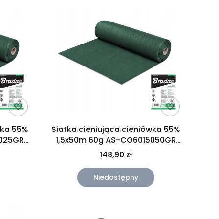
wka 55%
Siatka cieniująca cieniówka 55%
5025GR
1,5x50m 60g AS-CO6015050GR
Bradas
148,90 zł
Niedostępny