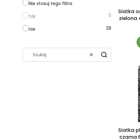
Nie stosuj tego filtra
Siatka 
0
tak
zielona
29
nie
Wyczyść
Szukaj
Siatka 
czarna