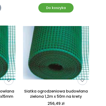
Do koszyka
dowlana
Siatka ogrodzeniowa budowlana
15x15mm
zielona 1,2m x 50m na krety
256,49 zł