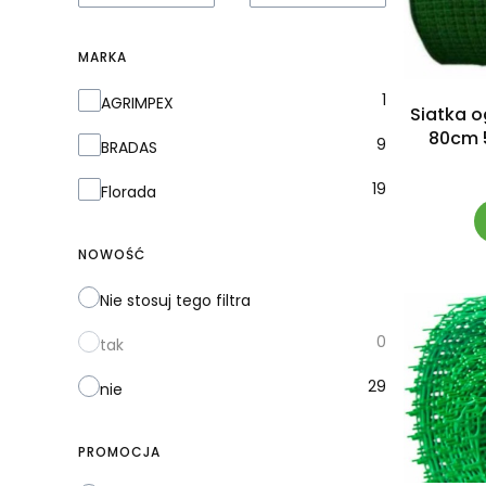
MARKA
Marka
1
AGRIMPEX
Siatka 
80cm 
9
BRADAS
19
Florada
NOWOŚĆ
Nie stosuj tego filtra
0
tak
29
nie
PROMOCJA