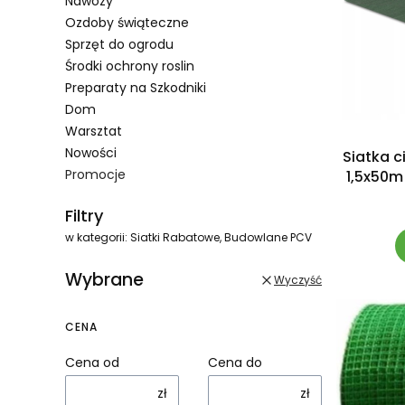
Nawozy
Ozdoby świąteczne
Sprzęt do ogrodu
Środki ochrony roslin
Preparaty na Szkodniki
Dom
Warsztat
Nowości
Siatka c
Promocje
1,5x50m
Koniec menu
Filtry
w kategorii: Siatki Rabatowe, Budowlane PCV
Wybrane
Wyczyść
CENA
Cena od
Cena do
zł
zł