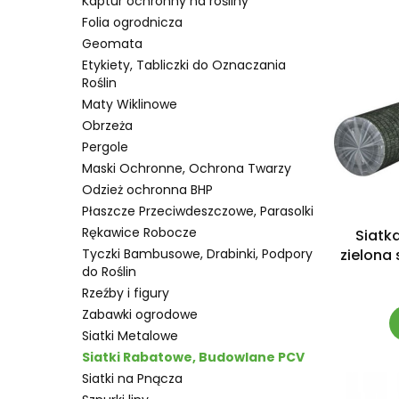
Kaptur ochronny na rośliny
Folia ogrodnicza
Geomata
Etykiety, Tabliczki do Oznaczania
Roślin
Maty Wiklinowe
Obrzeża
Pergole
Maski Ochronne, Ochrona Twarzy
Odzież ochronna BHP
Płaszcze Przeciwdeszczowe, Parasolki
Rękawice Robocze
Siatka
zielona
Tyczki Bambusowe, Drabinki, Podpory
do Roślin
Rzeźby i figury
Zabawki ogrodowe
Siatki Metalowe
Siatki Rabatowe, Budowlane PCV
Siatki na Pnącza