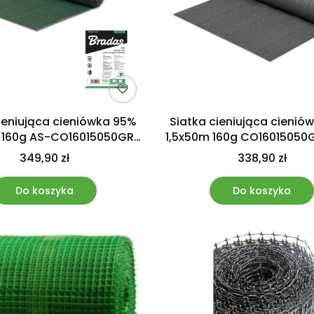
ieniująca cieniówka 95%
Siatka cieniująca cienió
 160g AS-CO16015050GR
1,5x50m 160g CO16015050
Bradas
Bradas
349,90 zł
338,90 zł
Do koszyka
Do koszyka