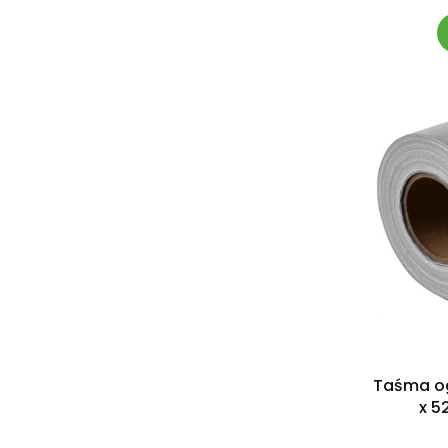
Taśma o
x 5