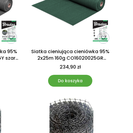
wka 95%
Siatka cieniująca cieniówka 95%
GY szara
2x25m 160g CO16020025GR
Bradas
234,90 zł
Do koszyka