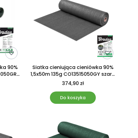
wka 90%
Siatka cieniująca cieniówka 90%
5050GR
1,5x50m 135g CO13515050GY szara
Bradas
374,90 zł
Do koszyka