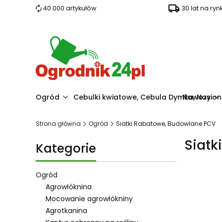
40.000 artykułów
30 lat na ryn
Ogród
Cebulki kwiatowe, Cebula Dymka, Nasio
Nawozy
Strona główna
Ogród
Siatki Rabatowe, Budowlane PCV
Siatk
Kategorie
Ogród
Agrowłóknina
Mocowanie agrowłókniny
Lista pro
Agrotkanina