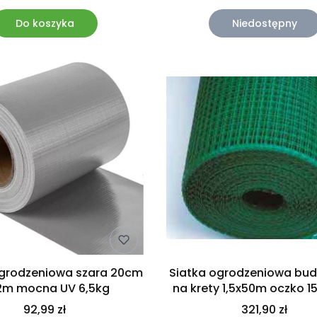
Do koszyka
Niedostępny
grodzeniowa szara 20cm
Siatka ogrodzeniowa bu
2m mocna UV 6,5kg
na krety 1,5x50m oczko 
92,99 zł
321,90 zł