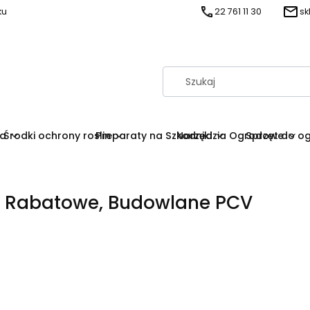
ku
22 761 11 30
sk
na
Środki ochrony roslin
Preparaty na Szkodniki
Narzędzia Ogrodowe
Sprzęt do o
i Rabatowe, Budowlane PCV
duktów