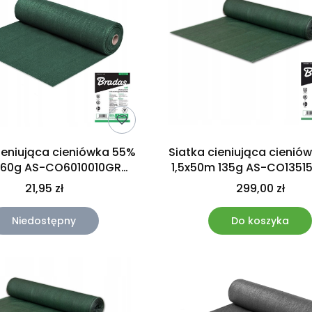
ieniująca cieniówka 55%
Siatka cieniująca cienió
 60g AS-CO6010010GR
1,5x50m 135g AS-CO1351
Bradas
Bradas
21,95 zł
299,00 zł
Niedostępny
Do koszyka