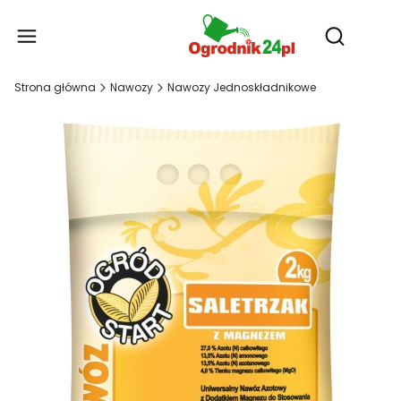
Produ
Otwórz wy
Strona główna
Nawozy
Nawozy Jednoskładnikowe