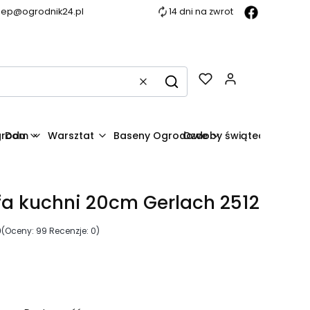
lep@ogrodnik24.pl
14 dni na zwrot
Produkty w k
Wyczyść
Szukaj
grodu
Dom
Warsztat
Baseny Ogrodowe
Ozdoby świąteczne
fa kuchni 20cm Gerlach 2512
0
(Oceny: 99 Recenzje: 0)