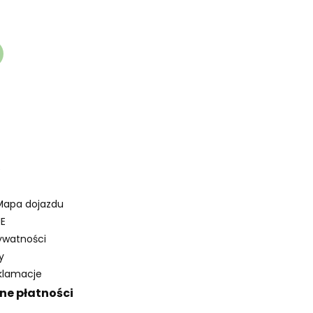
w stopce
e
Mapa dojazdu
E
rywatności
y
eklamacje
ne płatności