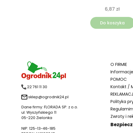
6,87 zł
Do koszyka
Linki 
O FIRMIE
Informacj
POMOC
Kontakt / 
22 761 11 30
REKLAMACJ
sklep@ogrodnik24.pl
Polityka p
Dane firmy: FLORADA SP. z o.o.
Regulamin
ul. Wyszyńskiego 11
Zwroty i r
05-220 Zielonka
Bezpiecz
NIP: 125-13-46-185