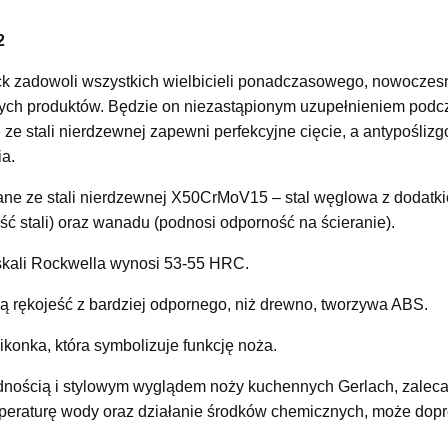
2
ck zadowoli wszystkich wielbicieli ponadczasowego, nowoczesn
ych produktów. Będzie on niezastąpionym uzupełnieniem podcz
 ze stali nierdzewnej zapewni perfekcyjne cięcie, a antypośliz
a.
ane ze stali nierdzewnej X50CrMoV15 – stal węglowa z dodatk
ść stali) oraz wanadu (podnosi odporność na ścieranie).
skali Rockwella wynosi 53-55 HRC.
 rękojeść z bardziej odpornego, niż drewno, tworzywa ABS.
ikonka, która symbolizuje funkcję noża.
odnością i stylowym wyglądem noży kuchennych Gerlach, zaleca
eraturę wody oraz działanie środków chemicznych, może dopr