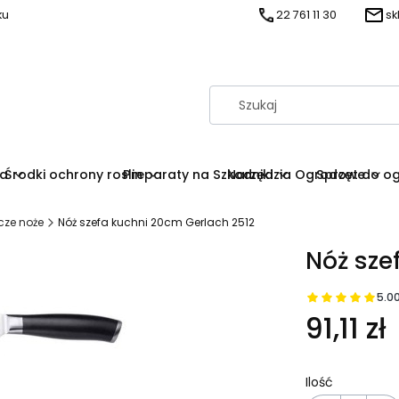
ku
22 761 11 30
sk
na
Środki ochrony roslin
Preparaty na Szkodniki
Narzędzia Ogrodowe
Sprzęt do o
cze noże
Nóż szefa kuchni 20cm Gerlach 2512
Nóż sze
5.0
91,11 zł
Ilość