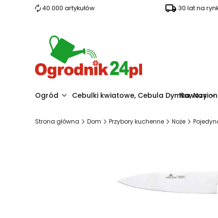
40.000 artykułów
30 lat na ryn
Ogród
Cebulki kwiatowe, Cebula Dymka, Nasio
Nawozy
Strona główna
Dom
Przybory kuchenne
Noże
Pojedyn