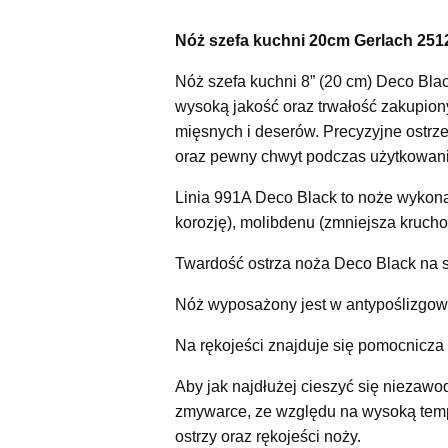
Nóż szefa kuchni 20cm Gerlach 251
Nóż szefa kuchni 8” (20 cm) Deco Bla
wysoką jakość oraz trwałość zakupion
mięsnych i deserów. Precyzyjne ostrze
oraz pewny chwyt podczas użytkowani
Linia 991A Deco Black to noże wykon
korozję), molibdenu (zmniejsza krucho
Twardość ostrza noża Deco Black na 
Nóż wyposażony jest w antypoślizgową
Na rękojeści znajduje się pomocnicza 
Aby jak najdłużej cieszyć się niezaw
zmywarce, ze względu na wysoką temp
ostrzy oraz rękojeści noży.