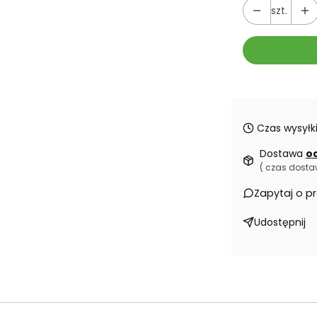
szt.
Czas wysyłki
Dostawa
od
( czas dostaw
Zapytaj o p
Udostępnij