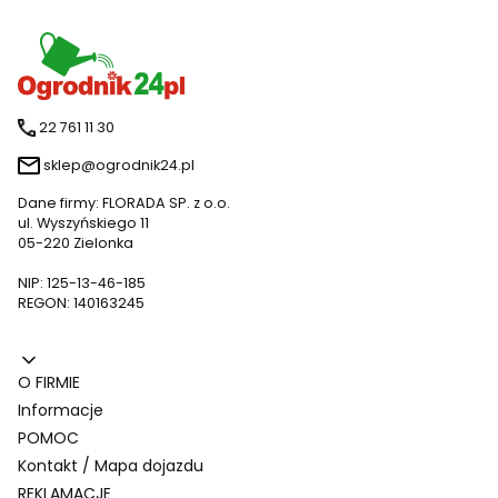
22 761 11 30
sklep@ogrodnik24.pl
Dane firmy: FLORADA SP. z o.o.
ul. Wyszyńskiego 11
05-220 Zielonka
NIP: 125-13-46-185
REGON: 140163245
Linki w stopce
O FIRMIE
Informacje
POMOC
Kontakt / Mapa dojazdu
REKLAMACJE