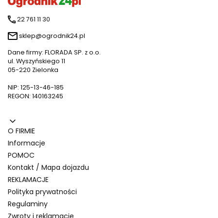
22 761 11 30
sklep@ogrodnik24.pl
Dane firmy: FLORADA SP. z o.o.
ul. Wyszyńskiego 11
05-220 Zielonka
NIP: 125-13-46-185
REGON: 140163245
Linki w stopce
O FIRMIE
Informacje
POMOC
Kontakt / Mapa dojazdu
REKLAMACJE
Polityka prywatności
Regulaminy
Zwroty i reklamacje