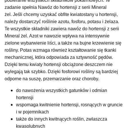
pobieranie wszystkich składników pokarmowych. Te
zadanie spełnia Nawóz do hortensji z serii Mineral
żel. Jeśli chcemy uzyskać obfite kwiatostany u hortensji,
należy dostarczyć roślinie azotu, fosforu, potasu i żelaza.
Te wszystkie składniki zawiera nawóz do hortensji z serii
Mineral żel. Azot w nawozie wpływa na intensywnie
zielone wybarwienie liści, a także na bujne krzewienie się
rośliny. Potas wzmaga również kształtowanie się tkanki
mechanicznej, która odpowiada za sztywność pędów.
Dzięki temu kwiaty hortensji obciążone deszczem nie
wylegają tak szybko. Dzięki fosforowi rośliny są bardziej
odporne na suszę, przemarzanie oraz choroby.
do nawożenia wszystkich gatunków i odmian
hortensji
wspomaga kwitnienie hortensji, rosnących w gruncie
i w pojemnikach
także do innych kwitnących roślin, zwłaszcza
kwasolubnych