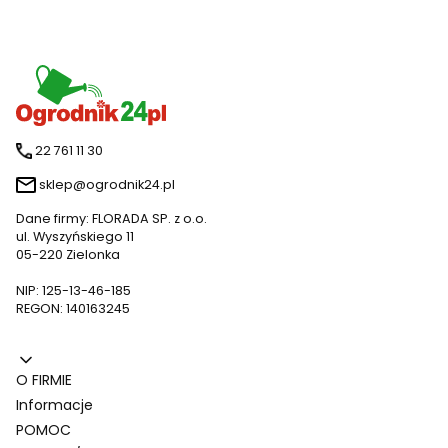
22 761 11 30
sklep@ogrodnik24.pl
Dane firmy: FLORADA SP. z o.o.
ul. Wyszyńskiego 11
05-220 Zielonka
NIP: 125-13-46-185
REGON: 140163245
Linki w stopce
O FIRMIE
Informacje
POMOC