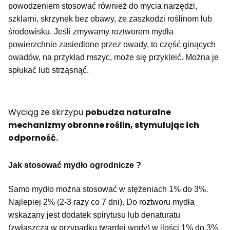
powodzeniem stosować również do mycia narzędzi,
szklarni, skrzynek bez obawy, że zaszkodzi roślinom lub
środowisku. Jeśli zmywamy roztworem mydła
powierzchnie zasiedlone przez owady, to część ginących
owadów, na przykład mszyc, może się przykleić. Można je
spłukać lub strząsnąć.
Wyciąg ze skrzypu
pobudza naturalne
mechanizmy obronne roślin, stymulując ich
odporność.
Jak stosować mydło ogrodnicze ?
Samo mydło można stosować w stężeniach 1% do 3%.
Najlepiej 2% (2-3 razy co 7 dni). Do roztworu mydła
wskazany jest dodatek spirytusu lub denaturatu
(zwłaszcza w przypadku twardej wody) w ilości 1% do 3%