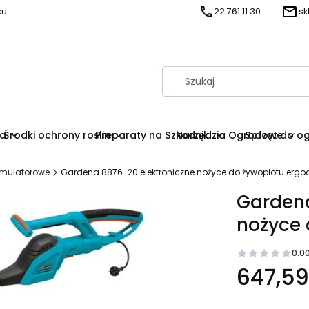
ku
22 761 11 30
sk
na
Środki ochrony roslin
Preparaty na Szkodniki
Narzędzia Ogrodowe
Sprzęt do o
kumulatorowe
Gardena 8876-20 elektroniczne nożyce do żywopłotu ergo
Gardena
nożyce 
0.0
647,59 