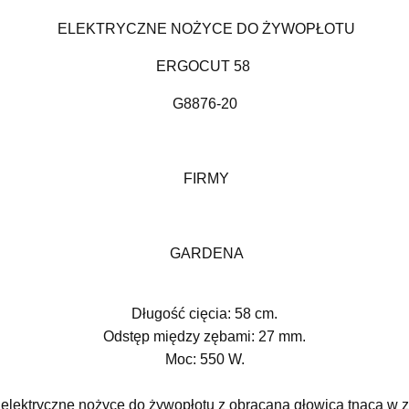
ELEKTRYCZNE NOŻYCE DO ŻYWOPŁOTU
ERGOCUT 58
G8876-20
FIRMY
GARDENA
Długość cięcia: 58 cm.
Odstęp między zębami: 27 mm.
Moc: 550 W.
elektryczne nożyce do żywopłotu z obracaną głowicą tnącą w z