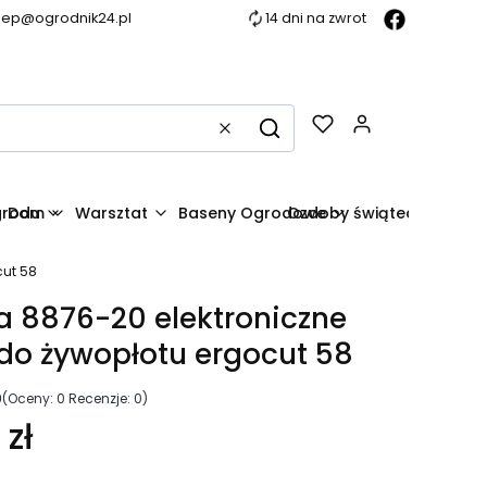
lep@ogrodnik24.pl
14 dni na zwrot
Produkty w k
Wyczyść
Szukaj
grodu
Dom
Warsztat
Baseny Ogrodowe
Ozdoby świąteczne
cut 58
 8876-20 elektroniczne
do żywopłotu ergocut 58
0
(Oceny: 0 Recenzje: 0)
zł