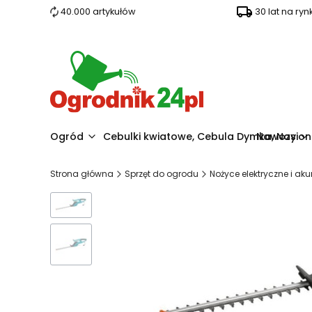
40.000 artykułów
30 lat na ryn
Ogród
Cebulki kwiatowe, Cebula Dymka, Nasio
Nawozy
Strona główna
Sprzęt do ogrodu
Nożyce elektryczne i a