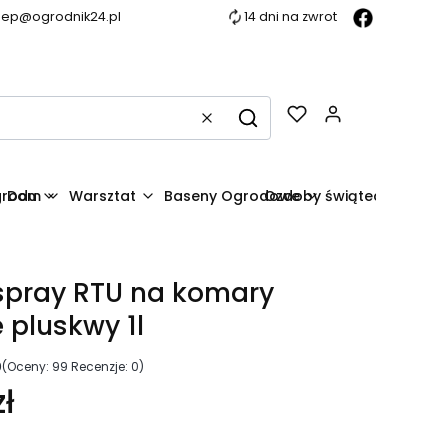
lep@ogrodnik24.pl
14 dni na zwrot
Produkty w k
Wyczyść
Szukaj
grodu
Dom
Warsztat
Baseny Ogrodowe
Ozdoby świąteczne
spray RTU na komary
 pluskwy 1l
0
(Oceny: 99 Recenzje: 0)
ł