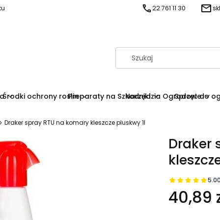
ku
22 761 11 30
sk
na
Środki ochrony roslin
Preparaty na Szkodniki
Narzędzia Ogrodowe
Sprzęt do o
Draker spray RTU na komary kleszcze pluskwy 1l
Draker 
kleszcze
5.0
40,89 z