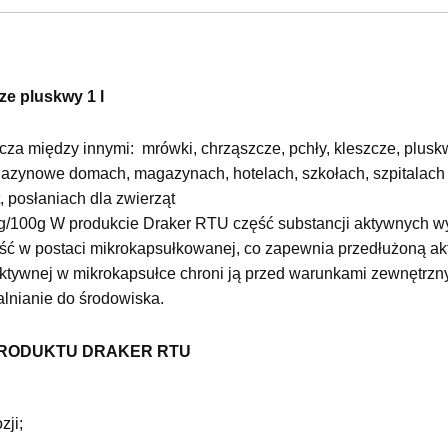
e pluskwy 1 l
za między innymi: mrówki, chrząszcze, pchły, kleszcze, pluskwy
azynowe domach, magazynach, hotelach, szkołach, szpitalach 
, posłaniach dla zwierząt
3g/100g W produkcie Draker RTU część substancji aktywnych wys
ść w postaci mikrokapsułkowanej, co zapewnia przedłużoną a
aktywnej w mikrokapsułce chroni ją przed warunkami zewnętrznym
lnianie do środowiska.
RODUKTU DRAKER RTU
zji;