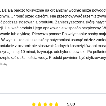
a. Działa bardzo toksycznie na organizmy wodne; może powodo
dnym. Chronić przed dziećmi. Nie przechowywać razem z żywno
 palić podczas stosowania produktu. Zanieczyszczoną skórę naty
i. Usuwać produkt i jego opakowanie w sposób bezpieczny. W 
owanie lub etykietę. Pierwsza pomoc: Po wdychaniu: osoby ma
 W wyniku kontaktu ze skórą: natychmiast usunąć odzież zanie
ontakcie z oczami: nie stosować żadnych kosmetyków ani maści 
rzynajmniej 10 minut, trzymając odchylone powieki. Po połknię
 przepłukać dużą ilością wody. Produkt powinien być utylizowan
zacji.
5.00