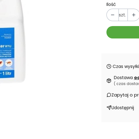
Ilość
szt.
Czas wysyłki
Dostawa
od
( czas dostaw
Zapytaj o p
Udostępnij