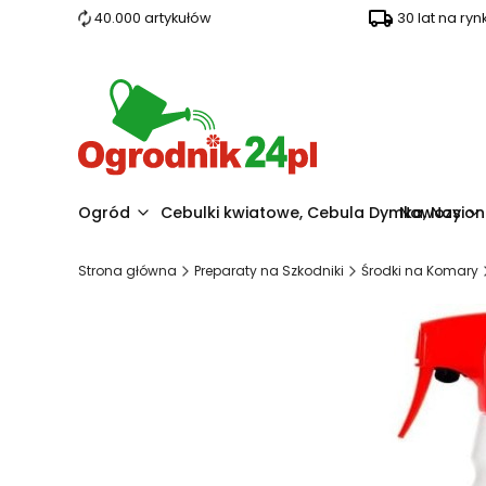
40.000 artykułów
30 lat na ryn
Ogród
Cebulki kwiatowe, Cebula Dymka, Nasio
Nawozy
Strona główna
Preparaty na Szkodniki
Środki na Komary