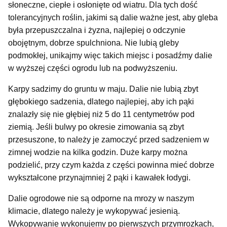
słoneczne, ciepłe i osłonięte od wiatru. Dla tych dość
tolerancyjnych roślin, jakimi są dalie ważne jest, aby gleba
była przepuszczalna i żyzna, najlepiej o odczynie
obojętnym, dobrze spulchniona. Nie lubią gleby
podmokłej, unikajmy więc takich miejsc i posadźmy dalie
w wyższej części ogrodu lub na podwyższeniu.
Karpy sadzimy do gruntu w maju. Dalie nie lubią zbyt
głębokiego sadzenia, dlatego najlepiej, aby ich pąki
znalazły się nie głębiej niż 5 do 11 centymetrów pod
ziemią. Jeśli bulwy po okresie zimowania są zbyt
przesuszone, to należy je zamoczyć przed sadzeniem w
zimnej wodzie na kilka godzin. Duże karpy można
podzielić, przy czym każda z części powinna mieć dobrze
wykształcone przynajmniej 2 pąki i kawałek łodygi.
Dalie ogrodowe nie są odporne na mrozy w naszym
klimacie, dlatego należy je wykopywać jesienią.
Wykopywanie wykonujemy po pierwszych przymrozkach,