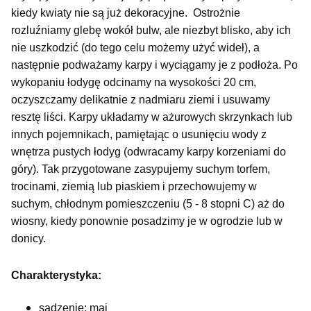
kiedy kwiaty nie są już dekoracyjne. Ostrożnie
rozluźniamy glebę wokół bulw, ale niezbyt blisko, aby ich
nie uszkodzić (do tego celu możemy użyć wideł), a
następnie podważamy karpy i wyciągamy je z podłoża. Po
wykopaniu łodygę odcinamy na wysokości 20 cm,
oczyszczamy delikatnie z nadmiaru ziemi i usuwamy
resztę liści. Karpy układamy w ażurowych skrzynkach lub
innych pojemnikach, pamiętając o usunięciu wody z
wnętrza pustych łodyg (odwracamy karpy korzeniami do
góry). Tak przygotowane zasypujemy suchym torfem,
trocinami, ziemią lub piaskiem i przechowujemy w
suchym, chłodnym pomieszczeniu (5 - 8 stopni C) aż do
wiosny, kiedy ponownie posadzimy je w ogrodzie lub w
donicy.
Charakterystyka:
sadzenie: maj