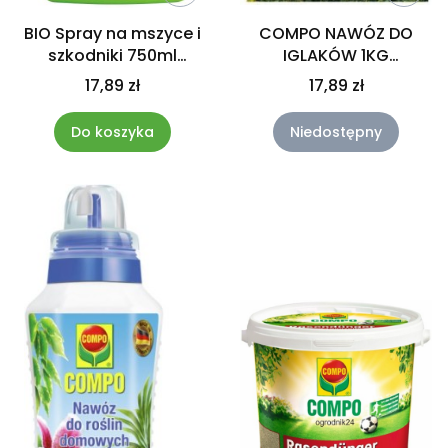
BIO Spray na mszyce i
COMPO NAWÓZ DO
szkodniki 750ml
IGLAKÓW 1KG
ekologiczny COMPO
DŁUGODZIAŁAJĄCY 100
17,89 zł
17,89 zł
DNI
Do koszyka
Niedostępny