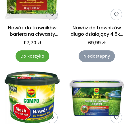
Nawóz do trawników
Nawóz do trawników
bariera na chwasty
długo działający 4,5kg
mech Compo 10kg
Compo
117,70 zł
69,99 zł
Do koszyka
Niedostępny