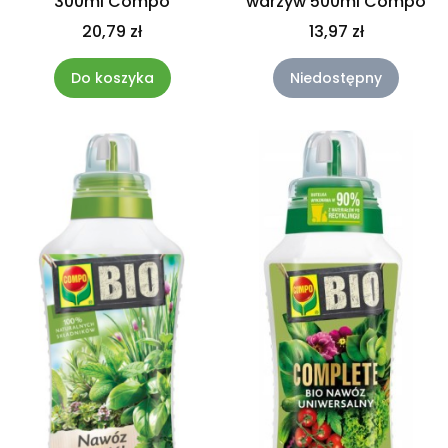
300ml Compo
warzyw 500ml Compo
20,79 zł
13,97 zł
Do koszyka
Niedostępny