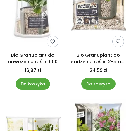
Bio Granuplant do
Bio Granuplant do
nawożenia roślin 500
sadzenia roślin 2-5mm
ml Compo
3L COMPO
16,97 zł
24,59 zł
Do koszyka
Do koszyka