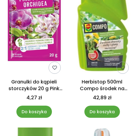
Granulki do kąpieli
Herbistop 500ml
storczyków 20 g Pink
Compo środek na
Power Compo
chwasty mech kwas
4,27 zł
42,89 zł
pelargonowy
Do koszyka
Do koszyka