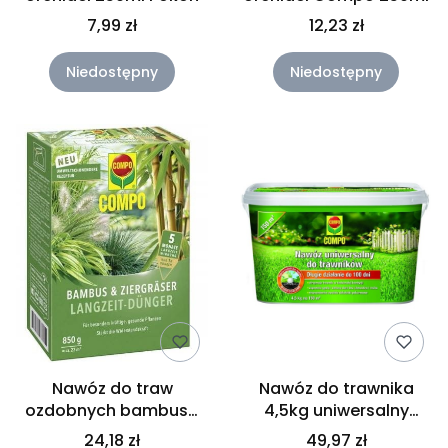
7,99 zł
12,23 zł
Niedostępny
Niedostępny
Nawóz do traw
Nawóz do trawnika
ozdobnych bambusa
4,5kg uniwersalny
850g długodziałający
COMPO
24,18 zł
49,97 zł