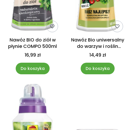
Nawóz BIO do ziół w
Nawóz Bio uniwersalny
płynie COMPO 500ml
do warzyw i roślin
Complete Compo
16,99 zł
14,49 zł
500ml
Do koszyka
Do koszyka