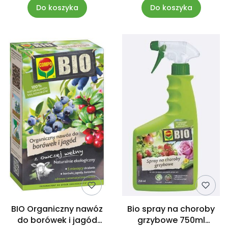
Do koszyka
Do koszyka
BIO Organiczny nawóz
Bio spray na choroby
do borówek i jagód
grzybowe 750ml