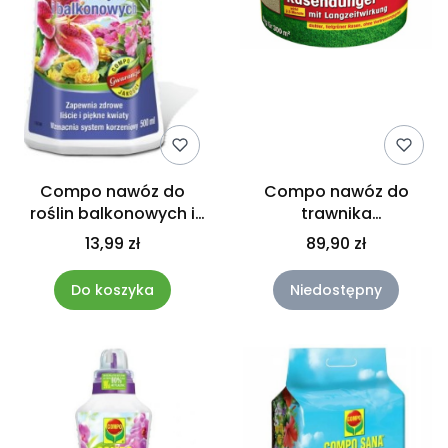
Compo nawóz do
Compo nawóz do
roślin balkonowych i
trawnika
domowych 500ml
długodziałający 100 dni
13,99 zł
89,90 zł
8 kg
Do koszyka
Niedostępny