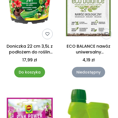
Doniczka 22 cm 3,5L z
ECO BALANCE nawóz
podłożem do roślin
uniwersalny
Compo 2w1
ekologiczny wegański
17,99 zł
4,19 zł
50 g Compo
Do koszyka
Niedostępny