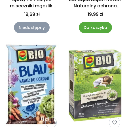
miseczniki mączliki
Naturalny ochrona
dom Axiendo 750ml
rośin w czasie suszy 1L
19,69 zł
19,99 zł
COMPO 070
Compo
Niedostępny
Do koszyka