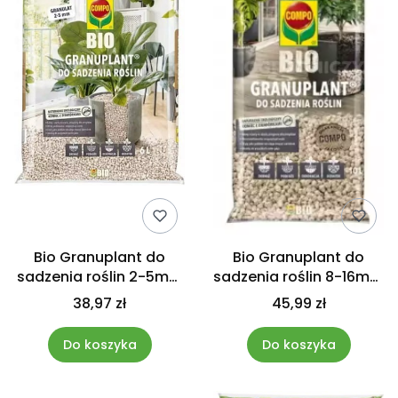
Bio Granuplant do
Bio Granuplant do
sadzenia roślin 2-5mm
sadzenia roślin 8-16mm
6L COMPO
10L COMPO
38,97 zł
45,99 zł
Do koszyka
Do koszyka