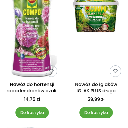
Nawóz do hortensji
Nawóz do iglaków
rododendronów azalii
IGLAK PLUS długo
500ml Compo
działający 4,5 kg
14,75 zł
59,99 zł
Compo
Do koszyka
Do koszyka