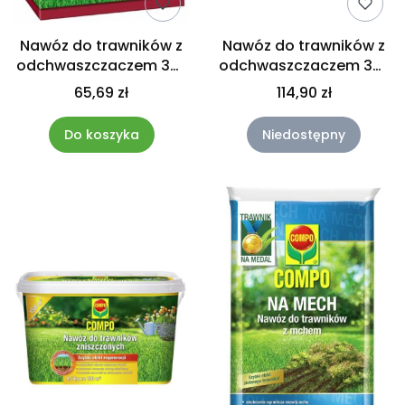
Nawóz do trawników z
Nawóz do trawników z
odchwaszczaczem 3w1
odchwaszczaczem 3w1
3kg
4,5kg Compo
65,69 zł
114,90 zł
Do koszyka
Niedostępny