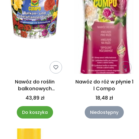
Nawóz do roślin
Nawóz do róż w płynie 1
balkonowych
l Compo
pelargonii surfinii 1,2 kg
43,89 zł
18,48 zł
Compo
Do koszyka
Niedostępny