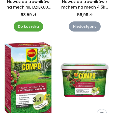
Nawóz do trawników
Nawóz do trawników z
na mech NIE DZIĘKUJĘ
mchem na mech 4,5kg
COMPO 4 kg
na 225m2 COMPO
63,59 zł
56,99 zł
Do koszyka
Niedostępny