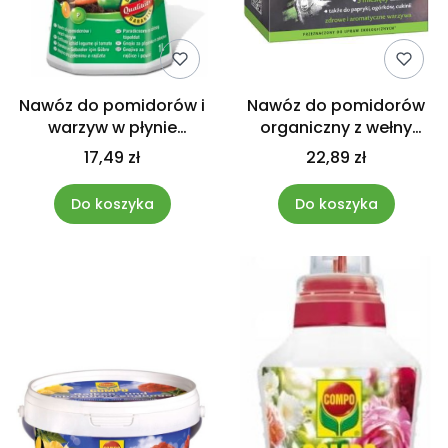
Nawóz do pomidorów i
Nawóz do pomidorów
warzyw w płynie
organiczny z wełny
mineralny 1L Compo
owczej Compo Bio
17,49 zł
22,89 zł
750g
Do koszyka
Do koszyka