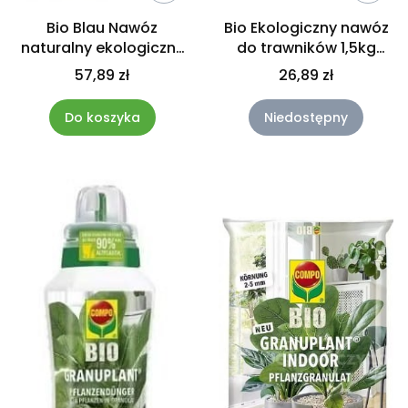
Bio Blau Nawóz
Bio Ekologiczny nawóz
naturalny ekologiczny
do trawników 1,5kg
do ogrodu 4 kg Compo
Compo
57,89 zł
26,89 zł
Do koszyka
Niedostępny