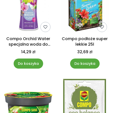
Compo Orchid Water
Compo podłoże super
specjalna woda do
lekkie 25l
podlewania storczyka
14,29 zł
32,69 zł
1l
Do koszyka
Do koszyka