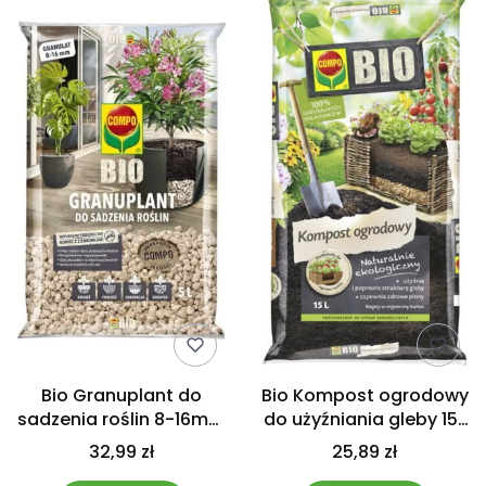
Bio Granuplant do
Bio Kompost ogrodowy
sadzenia roślin 8-16mm
do użyźniania gleby 15L
5L COMPO
Compo
32,99 zł
25,89 zł