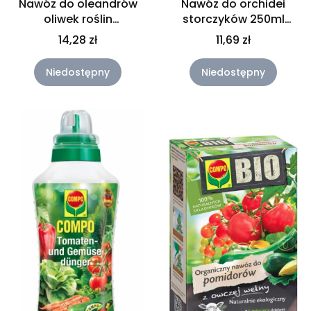
Nawóz do oleandrów
Nawóz do orchidei
oliwek roślin
storczyków 250ml
śródziemnomorskich
Compo
14,28 zł
11,69 zł
COMPO 0,5L
Niedostępny
Niedostępny