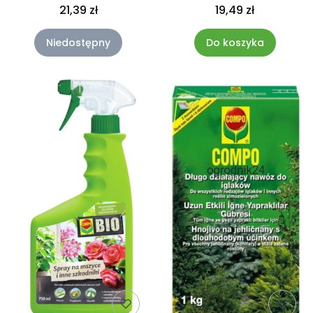
750g Compo
Compo
21,39 zł
19,49 zł
Niedostępny
Do koszyka