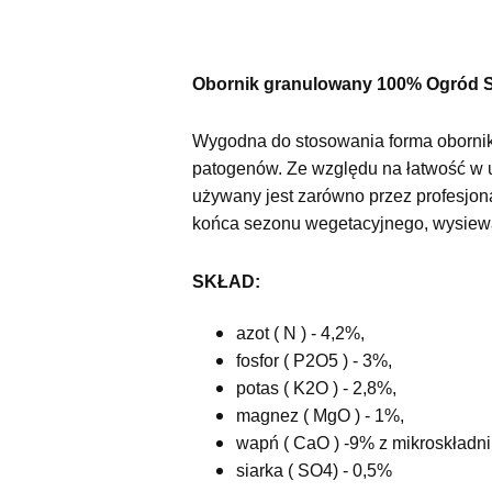
Obornik granulowany 100% Ogród St
Wygodna do stosowania forma obornika
patogenów. Ze względu na łatwość w u
używany jest zarówno przez profesjon
końca sezonu wegetacyjnego, wysiew
SKŁAD:
azot ( N ) - 4,2%,
fosfor ( P2O5 ) - 3%,
potas ( K2O ) - 2,8%,
magnez ( MgO ) - 1%,
wapń ( CaO ) -9% z mikroskładn
siarka ( SO4) - 0,5%