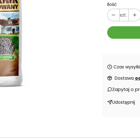
Ilość
szt.
Czas wysyłki
Dostawa
od
Zapytaj o p
Udostępnij