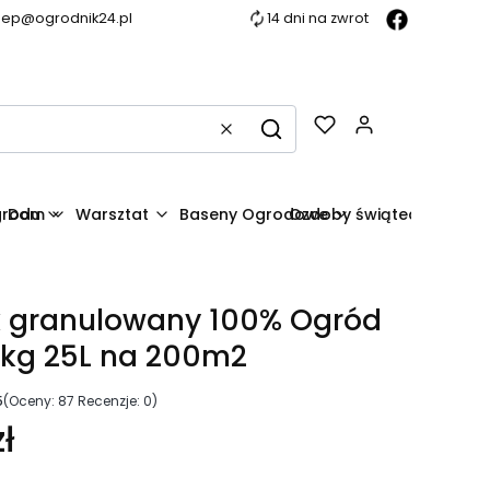
lep@ogrodnik24.pl
14 dni na zwrot
Produkty w k
Wyczyść
Szukaj
grodu
Dom
Warsztat
Baseny Ogrodowe
Ozdoby świąteczne
k granulowany 100% Ogród
0kg 25L na 200m2
5
(Oceny: 87 Recenzje: 0)
ł