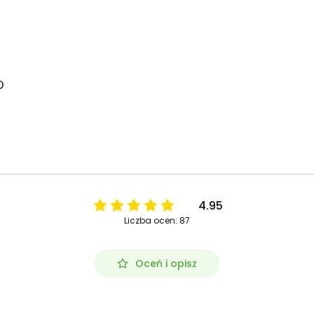
D
4.95
Liczba ocen: 87
Oceń i opisz