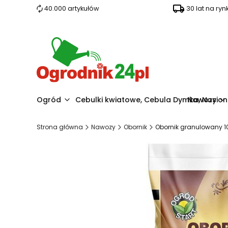
40.000 artykułów
30 lat na ryn
Ogród
Cebulki kwiatowe, Cebula Dymka, Nasio
Nawozy
Strona główna
Nawozy
Obornik
Obornik granulowany 1