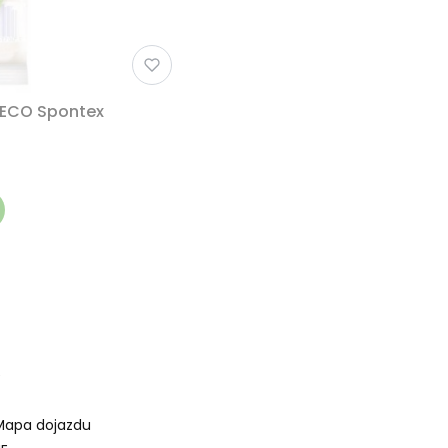
 ECO Spontex
w stopce
e
Mapa dojazdu