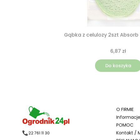
Gąbka z celulozy 2szt Absorb
6,87 zł
Do koszyka
Linki 
O FIRMIE
Informacj
POMOC
Kontakt / 
22 761 11 30