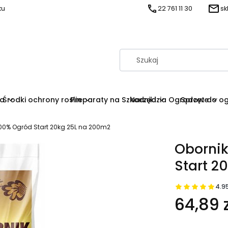
ku
22 761 11 30
sk
na
Środki ochrony roslin
Preparaty na Szkodniki
Narzędzia Ogrodowe
Sprzęt do o
00% Ogród Start 20kg 25L na 200m2
Oborni
Start 2
4.9
64,89 z