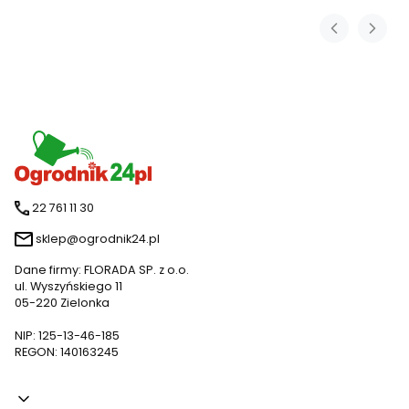
22 761 11 30
sklep@ogrodnik24.pl
Dane firmy: FLORADA SP. z o.o.
ul. Wyszyńskiego 11
05-220 Zielonka
NIP: 125-13-46-185
REGON: 140163245
Linki w stopce